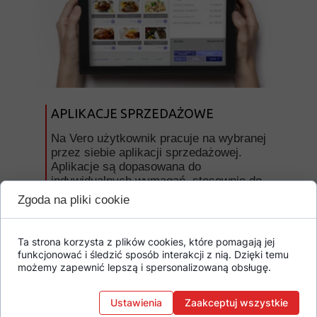
APLIKACJE SPRZEDAŻOWE
Na Vero użytkownik pracuje na wybranej
przez siebie aplikacji sprzedażowej.
Aplikacje są dopasowana do
indywidualnych wymagań, stosownie do
tego w jakiej branży działa użytkownik.
Zgoda na pliki cookie
Ta strona korzysta z plików cookies, które pomagają jej
funkcjonować i śledzić sposób interakcji z nią. Dzięki temu
możemy zapewnić lepszą i spersonalizowaną obsługę.
Ustawienia
Zaakceptuj wszystkie