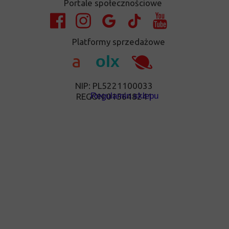
Portale społecznościowe
Platformy sprzedażowe
a
olx
NIP: PL5221100033
Regulamin sklepu
REGON:015648241