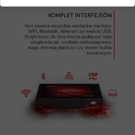
KOMPLET INTERFEJSÓW
Vero zawiera wszystkie niezbędne interfejsy:
WiFi, Bluetooth, ethernet czy wejście USB.
Dzięki temu, do Vero można podłączyć takie
urządzenia jak: szuflada wielonapięciowa,
waga, terminal płatniczy czy skaner kodów
kreskowych.