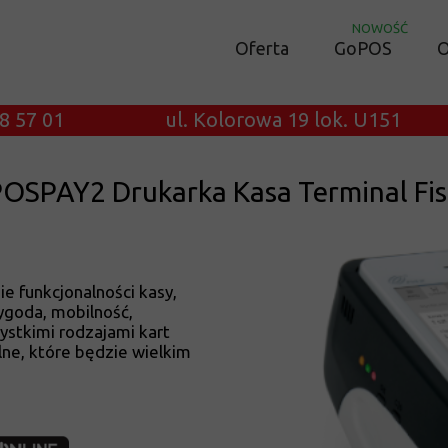
NOWOŚĆ
Oferta
GoPOS
O
8 57 01
ul. Kolorowa 19 lok. U151
SPAY2 Drukarka Kasa Terminal Fi
e funkcjonalności kasy,
Wygoda, mobilność,
ystkimi rodzajami kart
lne, które będzie wielkim