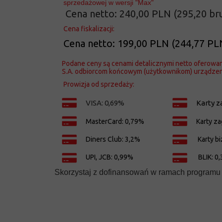
sprzedażowej w wersji "Max"
Cena netto: 240,00 PLN (295,20 br
Cena fiskalizacji:
Cena netto: 199,00 PLN (244,77 PL
Podane ceny są cenami detalicznymi netto oferowan
S.A. odbiorcom końcowym (użytkownikom) urządzen
Prowizja od sprzedaży:
VISA: 0,69%
Karty z
MasterCard: 0,79%
Karty za
Diners Club: 3,2%
Karty b
UPI, JCB: 0,99%
BLIK: 0
Skorzystaj z dofinansowań w ramach programu 