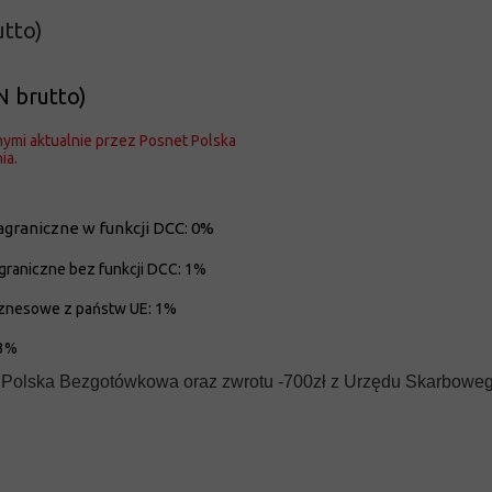
utto)
N brutto)
ymi aktualnie przez Posnet Polska
ia.
agraniczne w funkcji DCC: 0%
graniczne bez funkcji DCC: 1%
iznesowe z państw UE: 1%
,3%
Polska Bezgotówkowa oraz zwrotu -700zł z Urzędu Skarbowego 