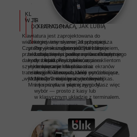
KLIK I DZIAŁA — NAWET
JEDNYM KLIKNIĘCIEM OD SKANU
W TRUDNYCH WARUNKACH
KLIENCI PŁACĄ, JAK LUBIĄ
DO PARAGONU
Klawiatura jest zaprojektowana do
wieloletniej, intensywnej eksploatacji.
Zintegrowany skaner 2d przyspiesza
Czytelny skok i odporność na zużycie
pracę — skanujesz jednym kliknięciem,
Przyjmiesz płatność BLIK bez
przekładają się na pewne wprowadzanie
bez dodatkowych akcesoriów. Odczytuje
konieczności podłączania zewnętrznego
danych. Układ przycisków wspiera
kody z opakowań towarów,
terminala. To szybkie, znane klientom
szybkie operacje i skraca czas
wydrukowanych kwitów oraz ekranów
rozwiązanie dla płatności
transakcji. To element, który
telefonów. To rozwiązanie wyróżniające
bezgotówkowych. Jeśli potrzebujesz,
„wytrzymuje” realia pracy terenowej.
Mobile 2 na tle innych mobilnych kas.
Mobile 2 współpracuje również
Mniej sprzętu, a więcej wygody.
z terminalami płatniczymi. Masz więc
wybór — prosto z kasy lub
w klasycznym układzie z terminalem.