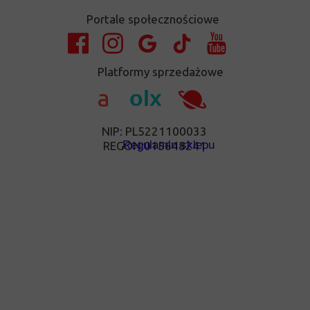
Portale społecznościowe
Platformy sprzedażowe
a
olx
NIP: PL5221100033
Regulamin sklepu
REGON:015648241