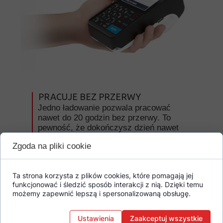
PRACUJE BEZ PRZERWY
Jedno ładowanie pozwala pracować
nawet do 20 godzin bez przerwy. To
pewność, że dokończysz dzień nawet
przy intensywnej sprzedaży.
Zgoda na pliki cookie
Uniwersalne łącze USB-C ułatwia
ładowanie tym samym kablem co
telefon, także z ładowarki
Ta strona korzysta z plików cookies, które pomagają jej
samochodowej lub powerbanku. Mniej
funkcjonować i śledzić sposób interakcji z nią. Dzięki temu
logistyki, więcej pracy z klientem.
możemy zapewnić lepszą i spersonalizowaną obsługę.
Ustawienia
Zaakceptuj wszystkie