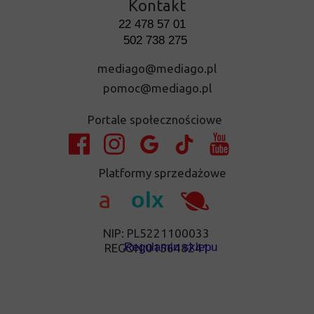
Kontakt
22 478 57 01
502 738 275
mediago@mediago.pl
pomoc@mediago.pl
Portale społecznościowe
Platformy sprzedażowe
a
olx
NIP: PL5221100033
Regulamin sklepu
REGON:015648241