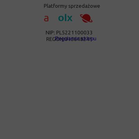
Platformy sprzedażowe
a
olx
NIP: PL5221100033
Regulamin sklepu
REGON:015648241