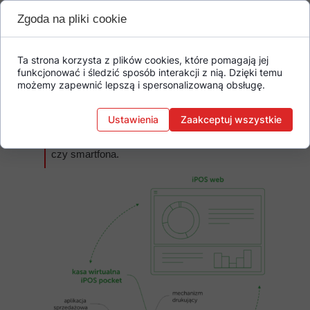
Zgoda na pliki cookie
Wszystko, czego potrzebujesz do
prowadzenia sprzedaży
To małe urządzenie skrywa w sobie ogromne
Ta strona korzysta z plików cookies, które pomagają jej
możliwości - zarejestruje sprzedaż,
funkcjonować i śledzić sposób interakcji z nią. Dzięki temu
przyjmie gotówkowe i bezgotówkowe formy
możemy zapewnić lepszą i spersonalizowaną obsługę.
płatności, wydrukuje paragony i faktury.
iPOS pocket może działać jako samodzielny
kasoterminal lub element systemu złożonego
Ustawienia
Zaakceptuj wszystkie
z kilku kasoterminali. Dodatkowo wszystkie
dane o Twojej sprzedaży wyśle na komputer
czy smartfona.