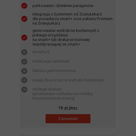
parkowanie i dzielenie paragonów
integracja z Systemem od ZnanyLekarz
dla posiadaczy smart+ oraz pakietu Premium
na ZnanyLekarz
generowanie wydruków kuchennych z
jednego urządzenia
na smart+ lub drukarce bonowej
współpracującej ze smart+
receptury
numeracja zamówień
faktura gastronomiczna
uwagi do pozycji na wydruku kuchennym
obsługa dostaw
(przekazanie rachunku na mobilny
kasoterminal dostawcy)
79 zł /msc
Zamawiam