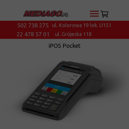
502 738 275
ul. Kolorowa 19 lok. U151
22 478 57 01
ul. Grójecka 118
iPOS Pocket