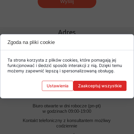
Wyślij
Adres
Zgoda na pliki cookie
Biuro handlowe i sklep
ul. Kolorowa 19 lok. U151,
02-495 Warszawa
Ta strona korzysta z plików cookies, które pomagają jej
(poziom -1 pasaż handlowy)
funkcjonować i śledzić sposób interakcji z nią. Dzięki temu
możemy zapewnić lepszą i spersonalizowaną obsługę.
Filia
ul.Grójecka 118,
Ustawienia
Zaakceptuj wszystkie
02-367 Warszawa
Biuro otwarte w dni robocze (pn-pt)
w godzinach 09:00-19:00
Kontakt telefoniczny z konsultantem możliwy
codziennie