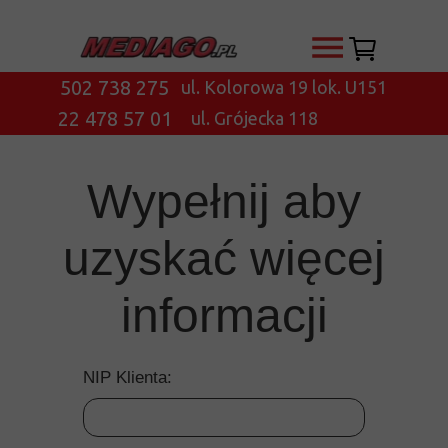
502 738 275
ul. Kolorowa 19 lok. U151
22 478 57 01
ul. Grójecka 118
Wypełnij aby
uzyskać więcej
informacji
NIP Klienta: