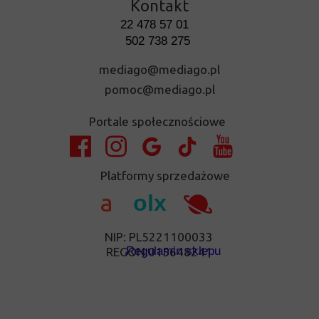
Kontakt
22 478 57 01
502 738 275
mediago@mediago.pl
pomoc@mediago.pl
Portale społecznościowe
Platformy sprzedażowe
a
olx
NIP: PL5221100033
Regulamin sklepu
REGON:015648241